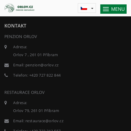
MENU
KONTAKT
PENZION ORLOV
Adresa:
Orlov 7 , 261 01 Příbram
Email:
penzion@orlov.cz
Telefon:
+420 727 822 844
RESTAURACE ORLOV
Adresa:
Orlov 79, 261 01 Příbram
Email:
restaurace@orlov.cz