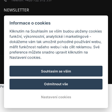
Telefon:
+420 722 312 557
NEWSLETTER
Informace o cookies
Kliknutím na Souhlasím se vším budou uloženy cookies
funkční, výkonnostní, analytické i marketingové -
ODEBÍRAT
dokážeme vám tak umožnit pohodlné používání webu,
měřit funkčnost našeho webu i vás cílit reklamou. Své
preference můžete snadno upravit kliknutím na
Nastavení cookies.
© Copyright 2026 | Všechna práva vyhrazena
Souhlasím se vším
Odmítnout vše
Penzion Orlov
v Příbrami
hodnocení
Nastavení cookies