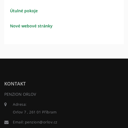
Útulné pokoje
Nové webové stránky
KONTAKT
PENZION ORLOV
Adresa:
Orlov 7 , 261 01 Příbram
Email:
penzion@orlov.cz