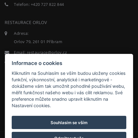
Telefon:
+420 727 822 844
RESTAURACE ORLOV
Adresa:
Orlov 79, 261 01 Příbram
Email:
restaurace@orlov.cz
Informace o cookies
Telefon:
+420 722 312 557
Kliknutím na Souhlasím se vším budou uloženy cookies
NEWSLETTER
funkční, výkonnostní, analytické i marketingové -
dokážeme vám tak umožnit pohodlné používání webu,
měřit funkčnost našeho webu i vás cílit reklamou. Své
preference můžete snadno upravit kliknutím na
Nastavení cookies.
ODEBÍRAT
Souhlasím se vším