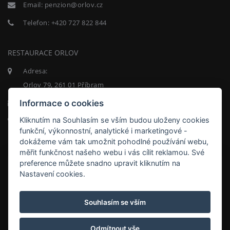
Email:
penzion@orlov.cz
Telefon:
+420 727 822 844
RESTAURACE ORLOV
Adresa:
Orlov 79, 261 01 Příbram
Informace o cookies
Email:
restaurace@orlov.cz
Kliknutím na Souhlasím se vším budou uloženy cookies
Telefon:
+420 722 312 557
funkční, výkonnostní, analytické i marketingové -
NEWSLETTER
dokážeme vám tak umožnit pohodlné používání webu,
měřit funkčnost našeho webu i vás cílit reklamou. Své
preference můžete snadno upravit kliknutím na
Nastavení cookies.
Souhlasím se vším
ODEBÍRAT
Odmítnout vše