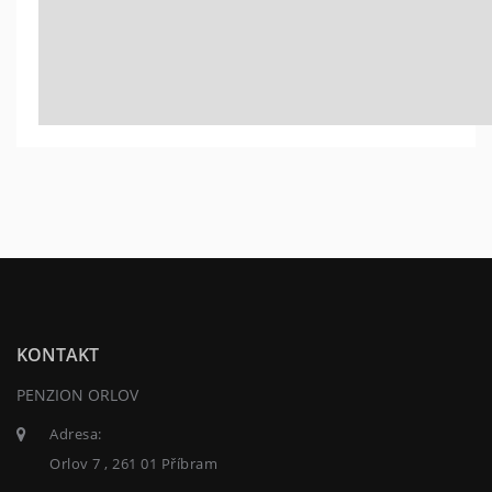
KONTAKT
PENZION ORLOV
Adresa:
Orlov 7 , 261 01 Příbram